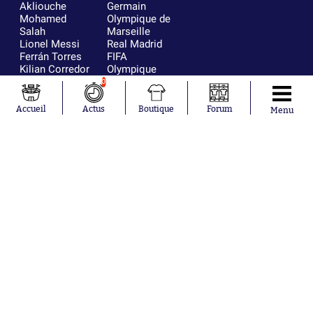
Akliouche
Germain
Mohamed
Olympique de
Salah
Marseille
Lionel Messi
Real Madrid
Ferrán Torres
FIFA
Kilian Corredor
Olympique
Franco
lyonnais
0
Mastantuono
AS Monaco
Orel Mangala
FC Barcelone
Accueil
Actus
Boutique
Forum
Menu
Rio Mavuba
Argentine
Rodri
RC Strasbourg
Mika Godts
Trabzonspor