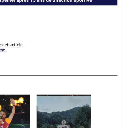
pellier après 15 ans de direction sportive
cet article.
ant
.