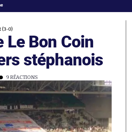
ne
(3-0)
e Le Bon Coin
ers stéphanois
9
RÉACTIONS