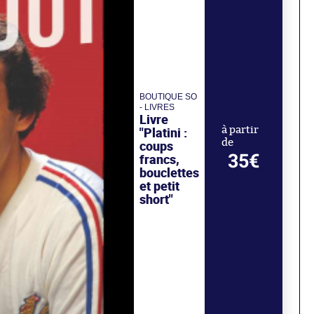
BOUTIQUE SO
- LIVRES
Livre
"Platini :
à partir
de
coups
35€
francs,
bouclettes
et petit
short"