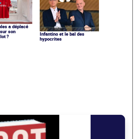
les a déplacé
sur son
Infantino et le bal des
lot ?
hypocrites