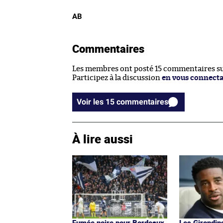
AB
Commentaires
Les membres ont posté 15 commentaires sur
Participez à la discussion
en vous connect
Voir les 15 commentaires
À lire aussi
Fumée noire pour Bordeaux
Les Girondin