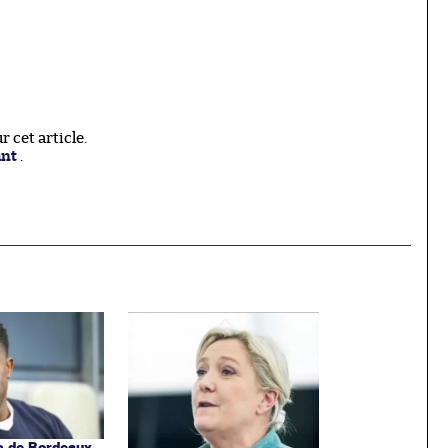
 cet article.
ant
.
s de Bordeaux