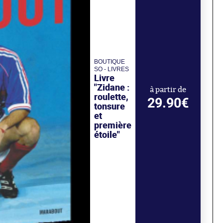
BOUTIQUE
SO - LIVRES
Livre
"Zidane :
à partir de
roulette,
29.90€
tonsure
et
première
étoile"