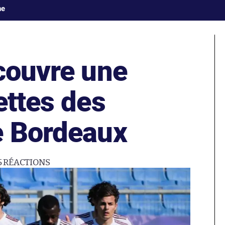
ne
 couvre une
ettes des
e Bordeaux
5
RÉACTIONS