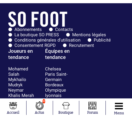
Abonnements
Contacts
La boutique SO PRESS
Mentions légales
Conditions générales d'utilisation
Publicité
Consentement RGPD
Recrutement
Joueurs en
Équipes en
tendance
tendance
Mohamed
Chelsea
Salah
Paris Saint-
Mykhailo
Germain
Mudryk
Bordeaux
Neymar
Olympique
Khalis Merah
lyonnais
Loïs Openda
FIFA
10
Moussa
Real Madrid
Niakhaté
RC Strasbourg
Accueil
Actus
Boutique
Forum
Menu
Nicolás
AC Milan
Tagliafico
France
Pavel Šulc
RC Lens