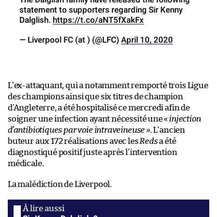
statement to supporters regarding Sir Kenny
Dalglish.
https://t.co/aNT5fXakFx
— Liverpool FC (at ) (@LFC)
April 10, 2020
L’ex-attaquant, qui a notamment remporté trois Ligue
des champions ainsi que six titres de champion
d’Angleterre, a été hospitalisé ce mercredi afin de
soigner une infection ayant nécessité une
« injection
d’antibiotiques par voie intraveineuse »
. L’ancien
buteur aux 172 réalisations avec les
Reds
a été
diagnostiqué positif juste après l’intervention
médicale.
La malédiction de Liverpool.