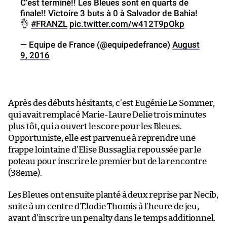
C’est terminé!! Les Bleues sont en quarts de
finale!! Victoire 3 buts à 0 à Salvador de Bahia!
👌
#FRANZL
pic.twitter.com/w412T9pOkp
— Equipe de France (@equipedefrance)
August
9, 2016
Après des débuts hésitants, c’est Eugénie Le Sommer,
qui avait remplacé Marie-Laure Delie trois minutes
plus tôt, qui a ouvert le score pour les Bleues.
Opportuniste, elle est parvenue à reprendre une
frappe lointaine d’Elise Bussaglia repoussée par le
poteau pour inscrire le premier but de la rencontre
(38eme).
Les Bleues ont ensuite planté à deux reprise par Necib,
suite à un centre d’Elodie Thomis à l’heure de jeu,
avant d’inscrire un penalty dans le temps additionnel.