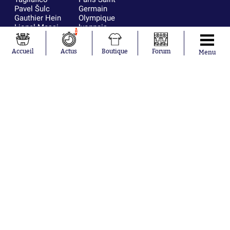
Pavel Šulc
Germain
Gauthier Hein
Olympique
Lionel Messi
lyonnais
1
Gonzalo
AC Milan
García Torres
RC Strasbourg
Accueil
Actus
Boutique
Forum
Menu
Gio Reyna
RC Lens
Leandro
Paredes