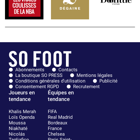
Abonnements
Contacts
La boutique SO PRESS
Mentions légales
Conditions générales d'utilisation
Publicité
Consentement RGPD
Recrutement
Joueurs en
Équipes en
tendance
tendance
Khalis Merah
FIFA
Loïs Openda
Real Madrid
Moussa
Bordeaux
Niakhaté
France
Nicolás
Chelsea
Tagliafico
Paris Saint-