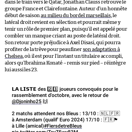
dans le train vers le Qatar, Jonathan Clauss retrouve le
groupe France et Clairefontaine. Auteur d’un honnête
début de saison
au milieu du bordel marseillais
, le
latéral droit revient en sélection et pourrait même y
tenir un rôle de premier plan, puisqu’il est appelé pour
combler un manque criant au poste de latéral droit.
Son retour porte préjudice à Axel Disasi, qui pourra
profiter de la trêve pour peaufiner
son adaptation à
Chelsea
, où il est pour l’instant un titulaire accompli,
alors qu’Ibrahima Konaté – remis sur pied – réintègre
lui aussi les 23.
𝗟𝗔 𝗟𝗜𝗦𝗧𝗘 des 2️⃣3️⃣ joueurs convoqués pour le
rassemblement d'octobre, avec le retour de
@Djoninho25
🙌
2 matchs attendent nos Bleus : 13/10 : 🇳🇱🇫🇷
à Amsterdam (qualif' Euro 2024) 17/10 : 🇫🇷🏴󠁧󠁢󠁳󠁣󠁴󠁿
à Lille (amical)
#FiersdetreBleus
pic.twitter.com/TsyZ5wy83M