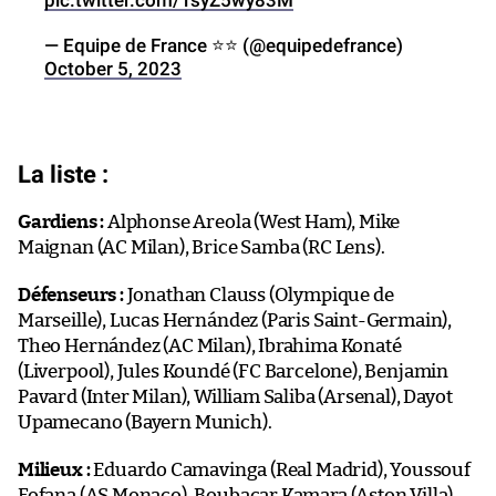
— Equipe de France ⭐⭐ (@equipedefrance)
October 5, 2023
La liste :
Gardiens
:
Alphonse Areola (West Ham), Mike
Maignan (AC Milan), Brice Samba (RC Lens).
Défenseurs
:
Jonathan Clauss (Olympique de
Marseille), Lucas Hernández (Paris Saint-Germain),
Theo Hernández (AC Milan), Ibrahima Konaté
(Liverpool), Jules Koundé (FC Barcelone), Benjamin
Pavard (Inter Milan), William Saliba (Arsenal), Dayot
Upamecano (Bayern Munich).
Milieux
:
Eduardo Camavinga (Real Madrid), Youssouf
Fofana (AS Monaco), Boubacar Kamara (Aston Villa),