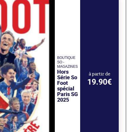
BOUTIQUE
SO -
MAGAZINES
Hors
à partir de
Série So
19.90€
Foot
spécial
Paris SG
2025