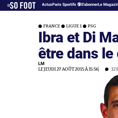
Actus
Paris Sportifs 🔞
S'abonner
Le Magazi
FRANCE
LIGUE 1
PSG
Ibra et Di M
être dans le
LM
LE JEUDI 27 AOÛT 2015 À 15:56
12