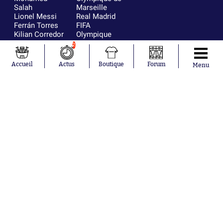
Salah
Marseille
Lionel Messi
Real Madrid
Ferrán Torres
FIFA
Kilian Corredor
Olympique
Franco
lyonnais
2
Mastantuono
AS Monaco
Orel Mangala
FC Barcelone
Accueil
Actus
Boutique
Forum
Menu
Rio Mavuba
Argentine
Rodri
RC Strasbourg
Mika Godts
Trabzonspor