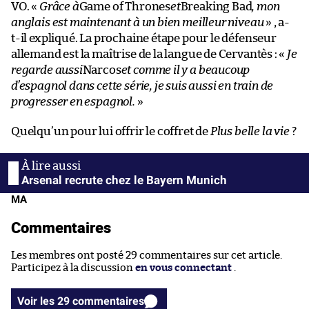
VO. «
Grâce à
Game of Thrones
et
Breaking Bad
, mon
anglais est maintenant à un bien meilleur niveau
» , a-
t-il expliqué. La prochaine étape pour le défenseur
allemand est la maîtrise de la langue de Cervantès : «
Je
regarde aussi
Narcos
et comme il y a beaucoup
d’espagnol dans cette série, je suis aussi en train de
progresser en espagnol.
»
Quelqu’un pour lui offrir le coffret de
Plus belle la vie
?
Arsenal recrute chez le Bayern Munich
MA
Commentaires
Les membres ont posté 29 commentaires sur cet article.
Participez à la discussion
en vous connectant
.
Voir les 29 commentaires