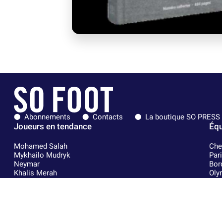
Abonnements
Contacts
La boutique SO PRESS
Joueurs en tendance
Équ
Mohamed Salah
Che
Mykhailo Mudryk
Par
Neymar
Bor
Khalis Merah
Oly
Loïs Openda
FIF
Moussa Niakhaté
Rea
Nicolás Tagliafico
RC 
Pavel Šulc
AC 
Josh Maja
Fra