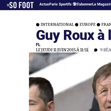
Actus
Paris Sportifs 🔞
S'abonner
Le Magazi
INTERNATIONAL
EUROPE
FRA
Guy Roux à l
FL
LE JEUDI 11 JUIN 2015 À 11:51
9
RÉA