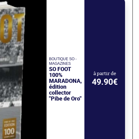
BOUTIQUE SO -
MAGAZINES
SO FOOT
100%
à partir de
49.90€
MARADONA,
édition
collector
"Pibe de Oro"