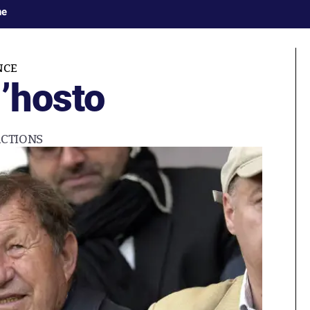
ne
NCE
’hosto
CTIONS