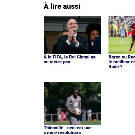
À lire aussi
À la FIFA, le Roi Gianni ne
Barça ou Real
se meurt pas
le meilleur c
Rodri ?
Thionville : ceci est une
« mini-révolution »