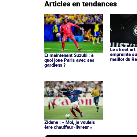
Articles en tendances
Le street art
empreinte su
Et maintenant Suzuki : à
maillot du Re
quoi joue Paris avec ses
gardiens ?
Zidane : « Moi, je voulais
être chauffeur-livreur »