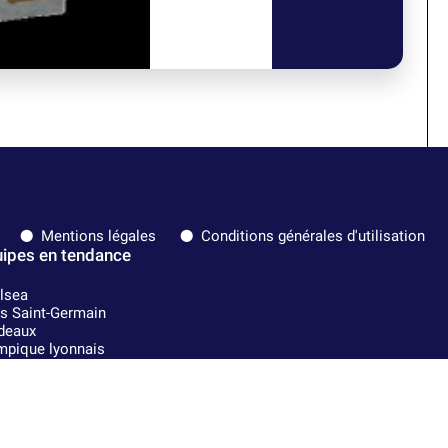
Mentions légales
Conditions générales d'utilisation
ipes en tendance
lsea
is Saint-Germain
deaux
mpique lyonnais
A
l Madrid
Strasbourg
Milan
nce