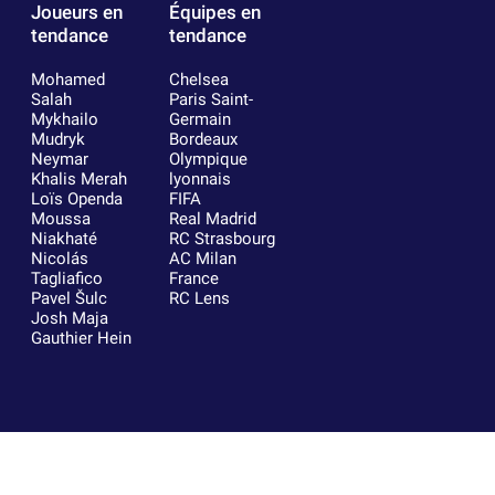
Joueurs en
Équipes en
tendance
tendance
Mohamed
Chelsea
Salah
Paris Saint-
Mykhailo
Germain
Mudryk
Bordeaux
Neymar
Olympique
Khalis Merah
lyonnais
Loïs Openda
FIFA
Moussa
Real Madrid
Niakhaté
RC Strasbourg
Nicolás
AC Milan
Tagliafico
France
Pavel Šulc
RC Lens
Josh Maja
Gauthier Hein