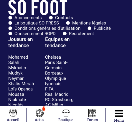
Abonnements
Contacts
La boutique SO PRESS
Mentions légales
Conditions générales d'utilisation
Publicité
Consentement RGPD
Recrutement
Joueurs en
Équipes en
tendance
tendance
Mohamed
Chelsea
Salah
Paris Saint-
Mykhailo
Germain
Mudryk
Bordeaux
Neymar
Olympique
Khalis Merah
lyonnais
Loïs Openda
FIFA
Moussa
Real Madrid
Niakhaté
RC Strasbourg
Nicolás
AC Milan
10
Tagliafico
France
Pavel Šulc
RC Lens
Accueil
Actus
Boutique
Forum
Josh Maja
Menu
Gauthier Hein