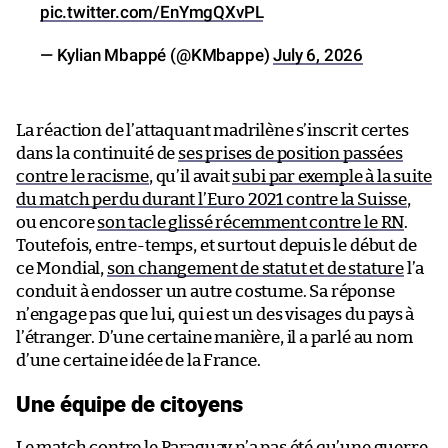
pic.twitter.com/EnYmgQXvPL
— Kylian Mbappé (@KMbappe)
July 6, 2026
La réaction de l’attaquant madrilène s’inscrit certes
dans la continuité de
ses prises de position passées
contre le racisme
, qu’il avait
subi par exemple à la suite
du match perdu durant l’Euro 2021 contre la Suisse
,
ou encore
son tacle glissé récemment contre le RN
.
Toutefois, entre-temps, et surtout depuis le début de
ce Mondial,
son changement de statut et de stature
l’a
conduit à endosser un autre costume. Sa réponse
n’engage pas que lui, qui est un des visages du pays à
l’étranger. D’une certaine manière, il a parlé au nom
d’une certaine idée de la France.
Une équipe de citoyens
Le match contre le Paraguay
n’a pas été qu’une guerre