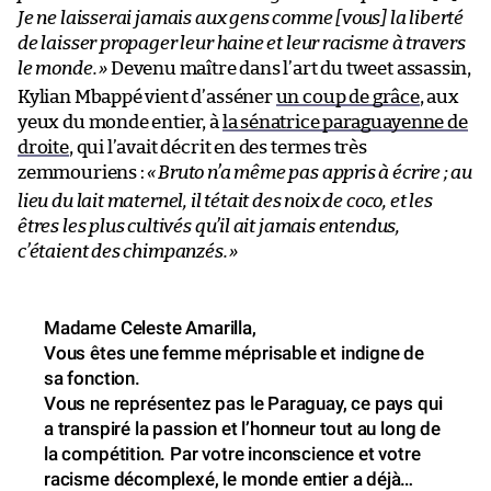
Je ne laisserai jamais aux gens comme [vous] la liberté
de laisser propager leur haine et leur racisme à travers
le monde.
»
Devenu maître dans l’art du tweet assassin,
Kylian Mbappé vient d’asséner
un coup de grâce
, aux
yeux du monde entier, à
la sénatrice paraguayenne de
droite
, qui l’avait décrit en des termes très
zemmouriens :
«
Bruto n’a même pas appris à écrire ; au
lieu du lait maternel, il tétait des noix de coco, et les
êtres les plus cultivés qu’il ait jamais entendus,
c’étaient des chimpanzés.
»
Madame Celeste Amarilla,
Vous êtes une femme méprisable et indigne de
sa fonction.
Vous ne représentez pas le Paraguay, ce pays qui
a transpiré la passion et l’honneur tout au long de
la compétition. Par votre inconscience et votre
racisme décomplexé, le monde entier a déjà…