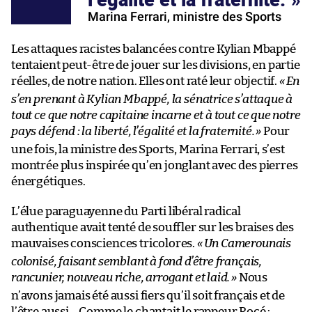
Marina Ferrari, ministre des Sports
Les attaques racistes balancées contre Kylian Mbappé
tentaient peut-être de jouer sur les divisions, en partie
réelles, de notre nation. Elles ont raté leur objectif.
«
En
s’en prenant à Kylian Mbappé, la sénatrice s’attaque à
tout ce que notre capitaine incarne et à tout ce que notre
pays défend : la liberté, l’égalité et la fraternité.
»
Pour
une fois, la ministre des Sports, Marina Ferrari, s’est
montrée plus inspirée qu’en jonglant avec des pierres
énergétiques.
L’élue paraguayenne du Parti libéral radical
authentique avait tenté de souffler sur les braises des
mauvaises consciences tricolores.
«
Un Camerounais
colonisé, faisant semblant à fond d’être français,
rancunier, nouveau riche, arrogant et laid.
»
Nous
n’avons jamais été aussi fiers qu’il soit français et de
l’être aussi… Comme le chantait le rappeur Rocé :