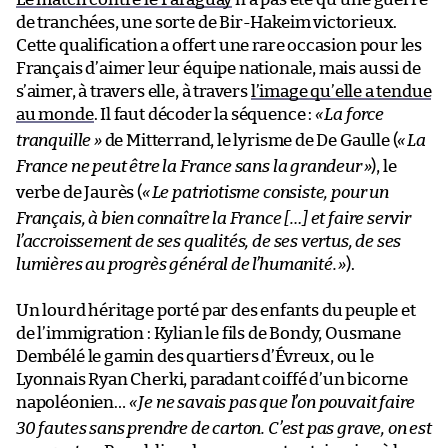
de tranchées, une sorte de Bir-Hakeim victorieux.
Cette qualification a offert une rare occasion pour les
Français d’aimer leur équipe nationale, mais aussi de
s’aimer, à travers elle, à travers
l’image qu’elle a tendue
au monde
. Il faut décoder la séquence :
«
La force
tranquille »
de Mitterrand, le lyrisme de De Gaulle (
«
La
France ne peut être la France sans la grandeur
»
), le
verbe de Jaurès (
«
Le patriotisme consiste, pour un
Français, à bien connaître la France […] et faire servir
l’accroissement de ses qualités, de ses vertus, de ses
lumières au progrès général de l’humanité.
»
).
Un lourd héritage porté par des enfants du peuple et
de l’immigration : Kylian le fils de Bondy, Ousmane
Dembélé le gamin des quartiers d’Évreux, ou le
Lyonnais Ryan Cherki, paradant coiffé d’un bicorne
napoléonien…
«
Je ne savais pas que l’on pouvait faire
30 fautes sans prendre de carton. C’est pas grave, on est