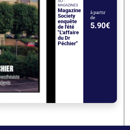
SO -
MAGAZINES
Magazine
à partir
Society
de
enquête
5.90€
de l'été
"L'affaire
du Dr
Péchier"