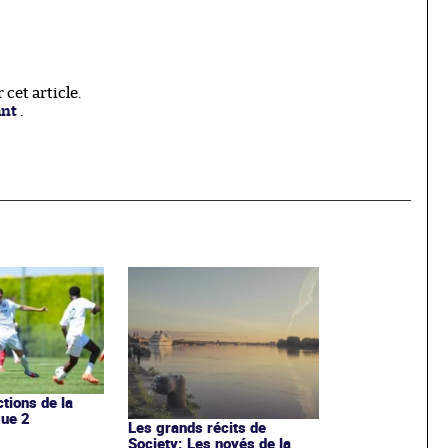
cet article.
ant
.
ctions de la
gue 2
Les grands récits de
Society: Les noyés de la