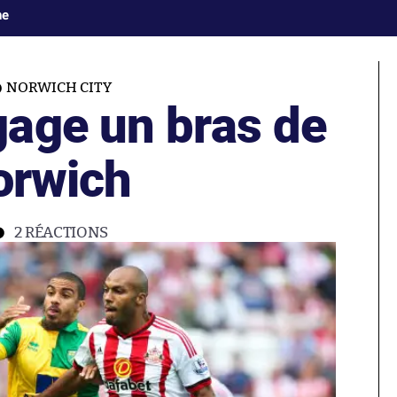
ne
NORWICH CITY
age un bras de
orwich
2
RÉACTIONS