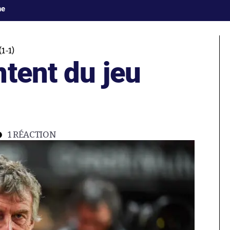
ne
1-1)
tent du jeu
1
RÉACTION