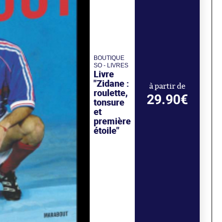
BOUTIQUE
SO - LIVRES
Livre
"Zidane :
à partir de
roulette,
29.90€
tonsure
et
première
étoile"