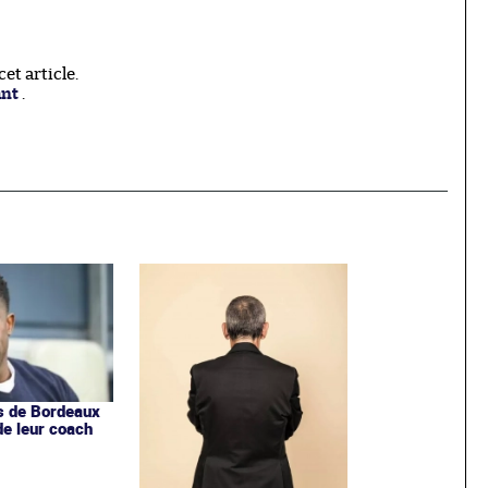
t article.
ant
.
s de Bordeaux
de leur coach