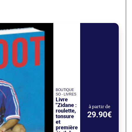
BOUTIQUE
SO - LIVRES
Livre
"Zidane :
à partir de
roulette,
29.90€
tonsure
et
première