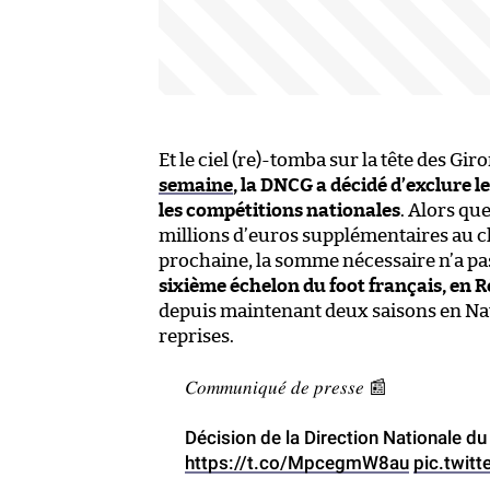
Et le ciel (re)-tomba sur la tête des G
semaine
, la DNCG a décidé d’exclure 
les compétitions nationales
. Alors qu
millions d’euros supplémentaires au cl
prochaine, la somme nécessaire n’a pa
sixième échelon du foot français, en R
depuis maintenant deux saisons en Nat
reprises.
𝐶𝑜𝑚𝑚𝑢𝑛𝑖𝑞𝑢𝑒́ 𝑑𝑒 𝑝𝑟𝑒𝑠𝑠𝑒 📰
Décision de la Direction Nationale d
https://t.co/MpcegmW8au
pic.twi