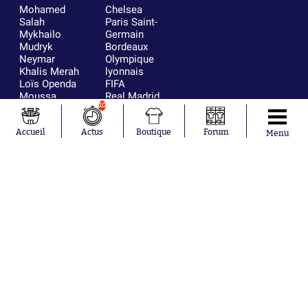
Mohamed
Chelsea
Salah
Paris Saint-
Mykhailo
Germain
Mudryk
Bordeaux
Neymar
Olympique
Khalis Merah
lyonnais
Loïs Openda
FIFA
Moussa
Real Madrid
10
Niakhaté
RC Strasbourg
Nicolás
AC Milan
Tagliafico
France
Accueil
Actus
Boutique
Forum
Menu
Pavel Šulc
RC Lens
Josh Maja
Gauthier Hein