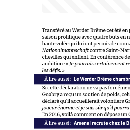
Transféré au Werder Brême cet été en 
saison prolifique avec quatre buts en
haute volée qui lui ont permis de conna
Nationalmannschaft
contre Saint-Mari
chevilles qui enflent. En conférence de 
ambition : «
Je pourrais certainement re
les défis.
»
Le Werder Brême chambr
Si cette déclaration ne va pas forcéme
Gnabry a reçu un soutien de poids, cel
déclaré qu’il accueillerait volontiers G
joueur énorme et je suis sûr qu’il pourra
En 2016, voilà comment on dépose un 
Arsenal recrute chez le 