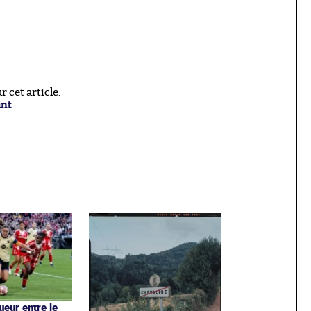
 cet article.
ant
.
ueur entre le