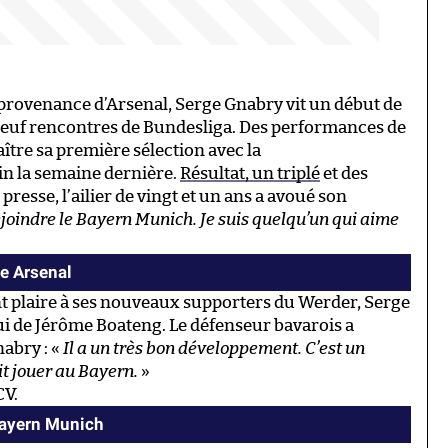
provenance d’Arsenal, Serge Gnabry vit un début de
 neuf rencontres de Bundesliga. Des performances de
ître sa première sélection avec la
n la semaine dernière.
Résultat, un triplé
et des
presse, l’ailier de vingt et un ans a avoué son
joindre le Bayern Munich. Je suis quelqu’un qui aime
e Arsenal
nt plaire à ses nouveaux supporters du Werder, Serge
ui de Jérôme Boateng. Le défenseur bavarois a
nabry : «
Il a un très bon développement. C’est un
it jouer au Bayern.
»
CV.
Bayern Munich