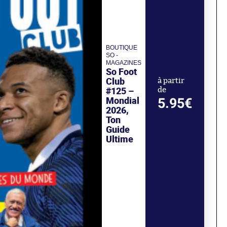
BOUTIQUE
SO -
MAGAZINES
So Foot
Club
à partir
#125 –
de
Mondial
5.95€
2026,
Ton
Guide
Ultime