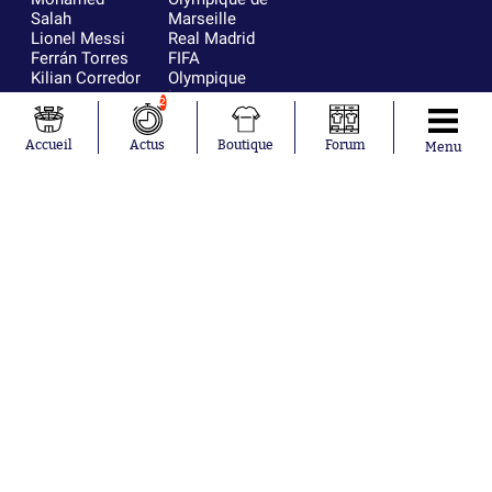
Salah
Marseille
Lionel Messi
Real Madrid
Ferrán Torres
FIFA
Kilian Corredor
Olympique
Franco
lyonnais
2
Mastantuono
AS Monaco
Orel Mangala
FC Barcelone
Accueil
Actus
Boutique
Forum
Menu
Rio Mavuba
Argentine
Rodri
RC Strasbourg
Mika Godts
Trabzonspor