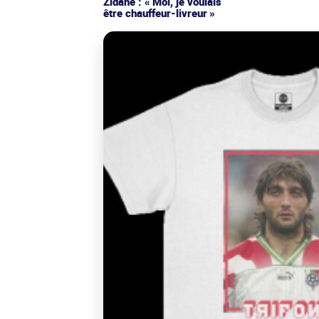
Zidane : « Moi, je voulais
être chauffeur-livreur »