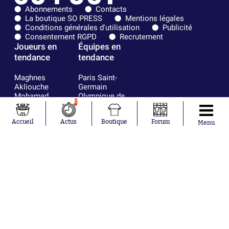
Abonnements
Contacts
La boutique SO PRESS
Mentions légales
Conditions générales d'utilisation
Publicité
Consentement RGPD
Recrutement
Joueurs en
Équipes en
tendance
tendance
Maghnes
Paris Saint-
Akliouche
Germain
Mohamed
Olympique de
0
Salah
Marseille
Lionel Messi
Real Madrid
Accueil
Actus
Boutique
Forum
Ferrán Torres
FIFA
Menu
Kilian Corredor
Olympique
Franco
lyonnais
Mastantuono
AS Monaco
Orel Mangala
FC Barcelone
Rio Mavuba
Argentine
Rodri
RC Strasbourg
Mika Godts
Trabzonspor