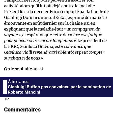
Sampdoria est toujours parvenu à assurer son
activité, alors qu’il luttait déjà contre la maladie.
Présent lors du dernier Euro remporté par la bande de
Gianluigi Donnarumma, il s’était exprimé de manière
émouvante en août dernier sur la chaîne Rai en
expliquant que la maladie était
« un compagnon de
voyage »
, et espérant que cette dernière
« se fatigue
pour pouvoir vivre encore longtemps »
. Le président de
la FIGC, Gianluca Gravina, est
« convaincu que
Gianluca Vialli reviendra très bientôt et peut compter
sur chacun de nous »
.
On le souhaite aussi.
Gianluigi Buffon pas convaincu par la nomination de
Roberto Mancini
TP
Commentaires