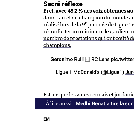
Sacré réflexe
Bref,
avec 43,2 % des voix obtenues au 
donc l’arrêt du champion du monde arg
e
réalisé lors de la 9
journée de Ligue 1 e
réconforter un minimum le gardien mar
nombre de prestations qui ont coûté de
champions.
Geronimo Rulli 🆚 RC Lens
pic.twitt
— Ligue 1 McDonald's (@Ligue1)
Jun
Est-ce que
les votes rennais et jordani
Medhi Benatia tire la son
EM