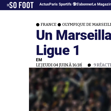
Actus
Paris Sportifs 🔞
S'abonner
Le Magazi
FRANCE
OLYMPIQUE DE MARSEIL
Un Marseilla
Ligue 1
EM
LE JEUDI 04 JUIN À 16:18
9
RÉACT