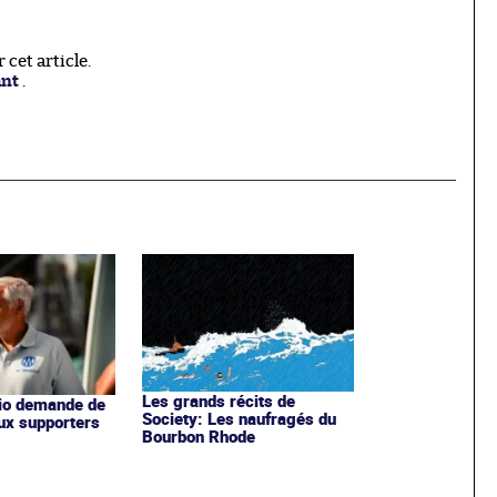
cet article.
ant
.
Les grands récits de
io demande de
Society: Les naufragés du
aux supporters
Bourbon Rhode