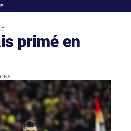
ne
LE
is primé en
IONS