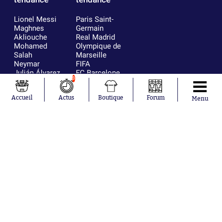
Lionel Messi
Paris Saint-
Maghnes
Germain
Akliouche
Real Madrid
Mohamed
Olympique de
Salah
Marseille
Neymar
FIFA
Julián Álvarez
FC Barcelone
8
Ferrán Torres
Argentine
Kilian Corredor
Olympique
Accueil
Actus
Boutique
Forum
Franco
lyonnais
Menu
Mastantuono
AS Monaco
Orel Mangala
RC Strasbourg
Rio Mavuba
Trabzonspor