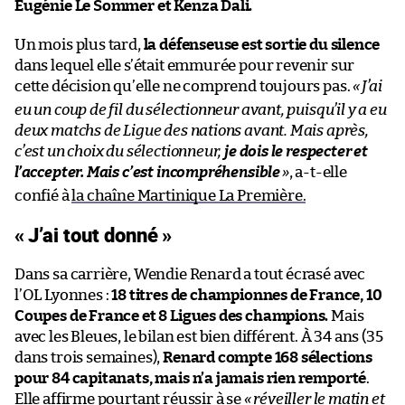
Eugénie Le Sommer et Kenza Dali.
Un mois plus tard,
la défenseuse est sortie du silence
dans lequel elle s’était emmurée pour revenir sur
cette décision qu’elle ne comprend toujours pas.
«
J’ai
eu un coup de fil du sélectionneur avant, puisqu’il y a eu
deux matchs de Ligue des nations avant. Mais après,
c’est un choix du sélectionneur,
je dois le respecter et
l’accepter. Mais c’est incompréhensible
»
, a-t-elle
confié à
la chaîne Martinique La Première.
« J’ai tout donné »
Dans sa carrière, Wendie Renard a tout écrasé avec
l’OL Lyonnes :
18 titres de championnes de France, 10
Coupes de France et 8 Ligues des champions.
Mais
avec les Bleues, le bilan est bien différent. À 34 ans (35
dans trois semaines),
Renard compte 168 sélections
pour 84 capitanats, mais n’a jamais rien remporté
.
Elle affirme pourtant réussir à se
« réveiller le matin et