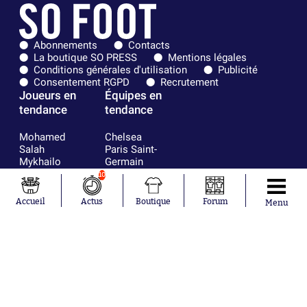
Abonnements
Contacts
La boutique SO PRESS
Mentions légales
Conditions générales d'utilisation
Publicité
Consentement RGPD
Recrutement
Joueurs en
Équipes en
tendance
tendance
Mohamed
Chelsea
Salah
Paris Saint-
Mykhailo
Germain
Mudryk
Bordeaux
10
Neymar
Olympique
Khalis Merah
lyonnais
Accueil
Actus
Boutique
Forum
Menu
Loïs Openda
FIFA
Moussa
Real Madrid
Niakhaté
RC Strasbourg
Nicolás
AC Milan
Tagliafico
France
Pavel Šulc
RC Lens
Josh Maja
Gauthier Hein