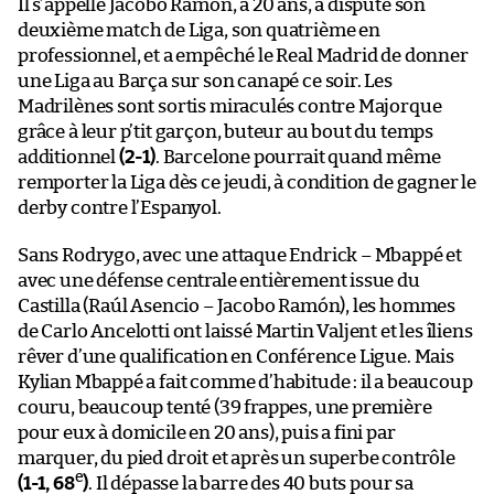
Il s’appelle Jacobo Ramón, a 20 ans, a disputé son
deuxième match de Liga, son quatrième en
professionnel, et a empêché le Real Madrid de donner
une Liga au Barça sur son canapé ce soir. Les
Madrilènes sont sortis miraculés contre Majorque
grâce à leur p’tit garçon, buteur au bout du temps
additionnel
(2-1)
. Barcelone pourrait quand même
remporter la Liga dès ce jeudi, à condition de gagner le
derby contre l’Espanyol.
Sans Rodrygo, avec une attaque Endrick – Mbappé et
avec une défense centrale entièrement issue du
Castilla (Raúl Asencio – Jacobo Ramón), les hommes
de Carlo Ancelotti ont laissé Martin Valjent et les îliens
rêver d’une qualification en Conférence Ligue. Mais
Kylian Mbappé a fait comme d’habitude : il a beaucoup
couru, beaucoup tenté (39 frappes, une première
pour eux à domicile en 20 ans), puis a fini par
marquer, du pied droit et après un superbe contrôle
e
(1-1, 68
)
. Il dépasse la barre des 40 buts pour sa