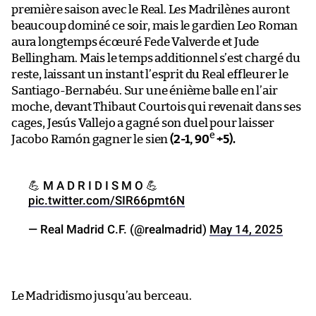
première saison avec le Real. Les Madrilènes auront
beaucoup dominé ce soir, mais le gardien Leo Roman
aura longtemps écœuré Fede Valverde et Jude
Bellingham. Mais le temps additionnel s’est chargé du
reste, laissant un instant l’esprit du Real effleurer le
Santiago-Bernabéu. Sur une énième balle en l’air
moche, devant Thibaut Courtois qui revenait dans ses
cages, Jesús Vallejo a gagné son duel pour laisser
e
Jacobo Ramón gagner le sien
(2-1, 90
+5).
💪 M A D R I D I S M O 💪
pic.twitter.com/SIR66pmt6N
— Real Madrid C.F. (@realmadrid)
May 14, 2025
Le Madridismo jusqu’au berceau.