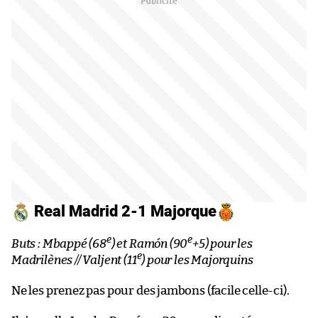
Real Madrid 2-1 Majorque
e
e
Buts : Mbappé (68
) et Ramón (90
+5) pour les
e
Madrilènes // Valjent (11
) pour les Majorquins
Ne les prenez pas pour des jambons (facile celle-ci).