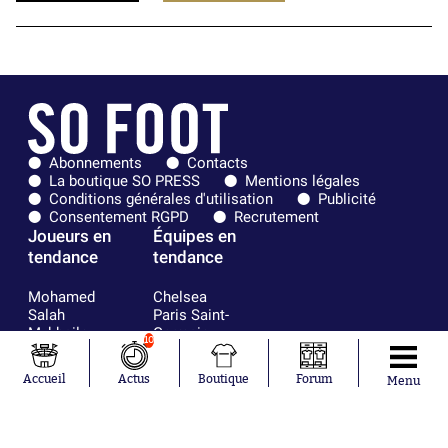
Abonnements
Contacts
La boutique SO PRESS
Mentions légales
Conditions générales d'utilisation
Publicité
Consentement RGPD
Recrutement
Joueurs en
Équipes en
tendance
tendance
Mohamed
Chelsea
Salah
Paris Saint-
Mykhailo
Germain
10
Mudryk
Bordeaux
Neymar
Olympique
Accueil
Actus
Boutique
Forum
Menu
Khalis Merah
lyonnais
Loïs Openda
FIFA
Moussa
Real Madrid
Niakhaté
RC Strasbourg