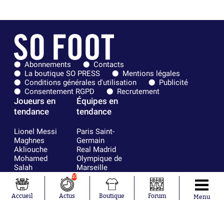
Abonnements
Contacts
La boutique SO PRESS
Mentions légales
Conditions générales d'utilisation
Publicité
Consentement RGPD
Recrutement
Joueurs en
Équipes en
tendance
tendance
Lionel Messi
Paris Saint-
Maghnes
Germain
Akliouche
Real Madrid
Mohamed
Olympique de
Salah
Marseille
Neymar
FIFA
10
Julián Álvarez
FC Barcelone
Ferrán Torres
Argentine
Accueil
Actus
Boutique
Forum
Menu
Kilian Corredor
Olympique
Franco
lyonnais
Mastantuono
AS Monaco