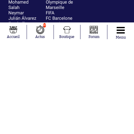
Mohamed
Olympique de
Salah
Marseille
Neymar
FIFA
Julián Álvarez
FC Barcelone
Ferrán Torres
Argentine
10
Kilian Corredor
Olympique
Franco
lyonnais
Accueil
Actus
Boutique
Forum
Menu
Mastantuono
AS Monaco
Orel Mangala
RC Strasbourg
Rio Mavuba
Trabzonspor