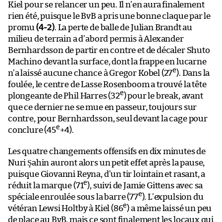
Kiel pour se relancer un peu. Il n’en aura finalement
rien été, puisque le BvB a pris une bonne claque par le
promu
(4-2)
. La perte de balle de Julian Brandt au
milieu de terrain a d’abord permis à Alexander
Bernhardsson de partir en contre et de décaler Shuto
Machino devant la surface, dont la frappe en lucarne
e
n’a laissé aucune chance à Gregor Kobel (27
). Dans la
foulée, le centre de Lasse Rosenboom a trouvé la tête
e
plongeante de Phil Harres (32
) pour le break, avant
que ce dernier ne se mue en passeur, toujours sur
contre, pour Bernhardsson, seul devant la cage pour
e
conclure (45
+4).
Les quatre changements offensifs en dix minutes de
Nuri Şahin auront alors un petit effet après la pause,
puisque Giovanni Reyna, d’un tir lointain et rasant, a
e
réduit la marque (71
), suivi de Jamie Gittens avec sa
e
spéciale enroulée sous la barre (77
). L’expulsion du
e
vétéran Lewsi Holtby à Kiel (86
) a même laissé un peu
de place au BvB, mais ce sont finalement les locaux qui