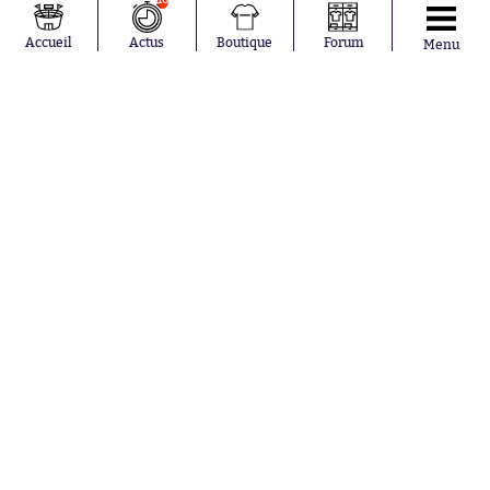
10
Loïs Openda
FIFA
Moussa
Real Madrid
Accueil
Actus
Boutique
Forum
Menu
Niakhaté
RC Strasbourg
Nicolás
AC Milan
Tagliafico
France
Pavel Šulc
RC Lens
Josh Maja
Gauthier Hein