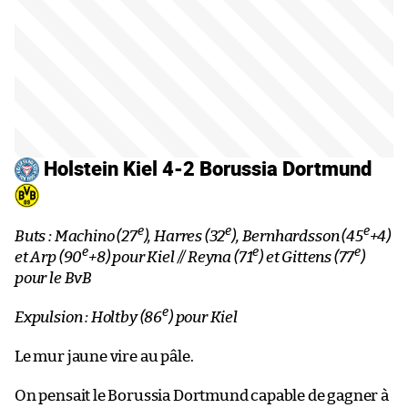
Holstein Kiel 4-2 Borussia Dortmund
e
e
e
Buts : Machino (27
), Harres (32
), Bernhardsson (45
+4)
e
e
e
et Arp (90
+8) pour Kiel // Reyna (71
) et Gittens (77
)
pour le BvB
e
Expulsion : Holtby (86
) pour Kiel
Le mur jaune vire au pâle.
On pensait le Borussia Dortmund capable de gagner à