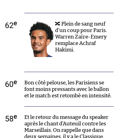
e
62
🔀 Plein de sang neuf
d'un coup pour Paris.
Warren Zaïre-Emery
remplace Achraf
Hakimi.
e
60
Bon côté pelouse, les Parisiens se
font moins pressants avec le ballon
et le match est retombé en intensité.
e
58
Et le retour du message du speaker
après le chant d'Auteuil contre les
Marseillais. On rappelle que dans
deux semaines, il y a le Classique.