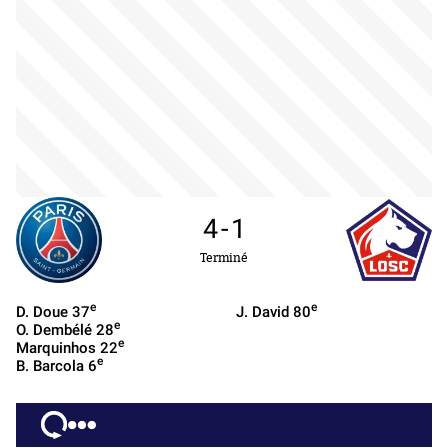
4
-
1
Terminé
e
e
D. Doue
37
J. David
80
e
O. Dembélé
28
e
Marquinhos
22
e
B. Barcola
6