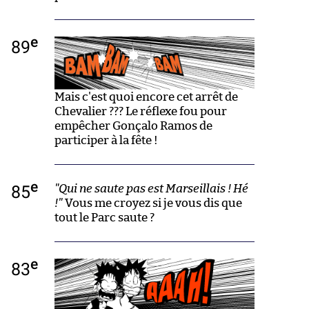
e
89
Mais c'est quoi encore cet arrêt de
Chevalier ??? Le réflexe fou pour
empêcher Gonçalo Ramos de
participer à la fête !
e
85
"Qui ne saute pas est Marseillais ! Hé
!"
Vous me croyez si je vous dis que
tout le Parc saute ?
e
83