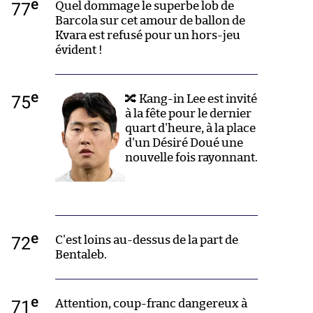
e
77
Quel dommage le superbe lob de
Barcola sur cet amour de ballon de
Kvara est refusé pour un hors-jeu
évident !
e
75
🔀 Kang-in Lee est invité
à la fête pour le dernier
quart d'heure, à la place
d'un Désiré Doué une
nouvelle fois rayonnant.
e
72
C'est loins au-dessus de la part de
Bentaleb.
e
71
Attention, coup-franc dangereux à