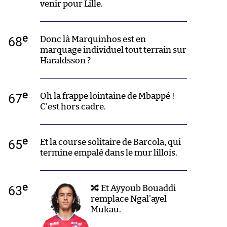
venir pour Lille.
e
68
Donc là Marquinhos est en
marquage individuel tout terrain sur
Haraldsson ?
e
67
Oh la frappe lointaine de Mbappé !
C'est hors cadre.
e
65
Et la course solitaire de Barcola, qui
termine empalé dans le mur lillois.
e
63
🔀 Et Ayyoub Bouaddi
remplace Ngal'ayel
Mukau.