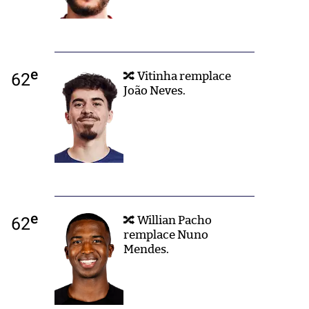
e
62
🔀 Vitinha remplace
João Neves.
e
62
🔀 Willian Pacho
remplace Nuno
Mendes.