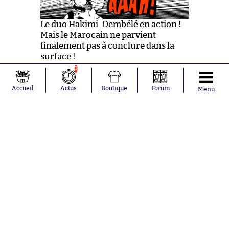
Le duo Hakimi-Dembélé en action !
Mais le Marocain ne parvient
finalement pas à conclure dans la
surface !
0
e
Accueil
Actus
Boutique
Forum
Menu
50
La tête d'Alexsandro au-dessus sur
corner ! La première (petite)
occasion pour Lille !
e
47
Et on redémarre fort avec Meunier
qui découpe Ramos à l'entrée de la
surface après une énième
récupération haute du PSG. Déjà
averti, il s'en sort très, très, très bien
de ne pas repartir prendre sa
douche...