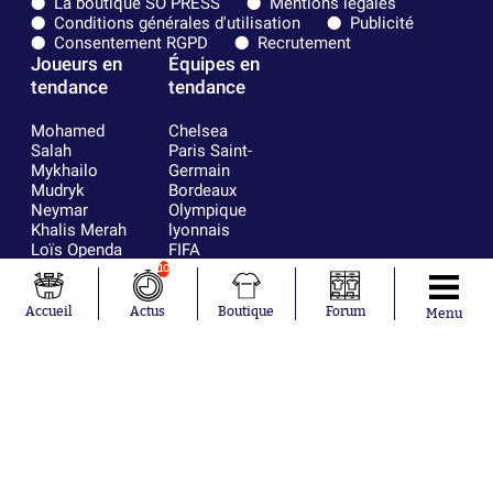
La boutique SO PRESS
Mentions légales
Conditions générales d'utilisation
Publicité
Consentement RGPD
Recrutement
Joueurs en
Équipes en
tendance
tendance
Mohamed
Chelsea
Salah
Paris Saint-
Mykhailo
Germain
Mudryk
Bordeaux
Neymar
Olympique
Khalis Merah
lyonnais
Loïs Openda
FIFA
Moussa
Real Madrid
10
Niakhaté
RC Strasbourg
Nicolás
AC Milan
Accueil
Actus
Boutique
Forum
Menu
Tagliafico
France
Pavel Šulc
RC Lens
Josh Maja
Gauthier Hein