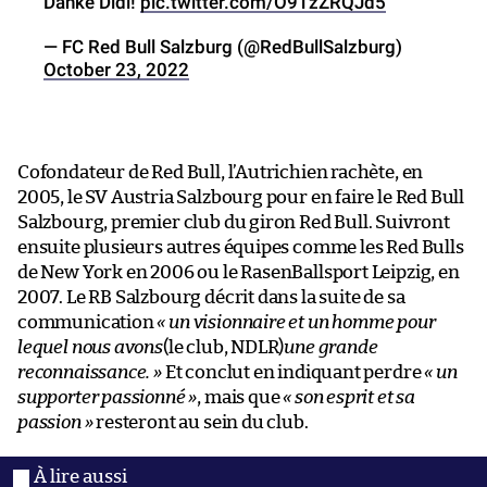
Danke Didi!
pic.twitter.com/O9TzZRQJd5
— FC Red Bull Salzburg (@RedBullSalzburg)
October 23, 2022
Cofondateur de Red Bull, l’Autrichien rachète, en
2005, le SV Austria Salzbourg pour en faire le Red Bull
Salzbourg, premier club du giron Red Bull. Suivront
ensuite plusieurs autres équipes comme les Red Bulls
de New York en 2006 ou le RasenBallsport Leipzig, en
2007. Le RB Salzbourg décrit dans la suite de sa
communication
« un visionnaire et un homme pour
lequel nous avons
(le club, NDLR)
une grande
reconnaissance. »
Et conclut en indiquant perdre
« un
supporter passionné »
, mais que
« son esprit et sa
passion »
resteront au sein du club.