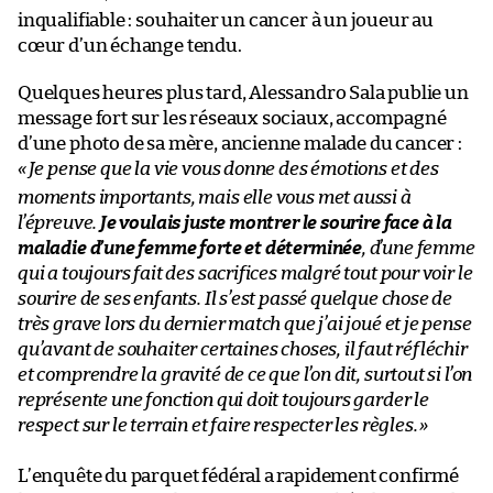
inqualifiable : souhaiter un cancer à un joueur au
cœur d’un échange tendu.
Quelques heures plus tard, Alessandro Sala publie un
message fort sur les réseaux sociaux, accompagné
d’une photo de sa mère, ancienne malade du cancer :
«
Je pense que la vie vous donne des émotions et des
moments importants, mais elle vous met aussi à
l’épreuve.
Je voulais juste montrer le sourire face à la
maladie d’une femme forte et déterminée
, d’une femme
qui a toujours fait des sacrifices malgré tout pour voir le
sourire de ses enfants. Il s’est passé quelque chose de
très grave lors du dernier match que j’ai joué et je pense
qu’avant de souhaiter certaines choses, il faut réfléchir
et comprendre la gravité de ce que l’on dit, surtout si l’on
représente une fonction qui doit toujours garder le
respect sur le terrain et faire respecter les règles.
»
L’enquête du parquet fédéral a rapidement confirmé