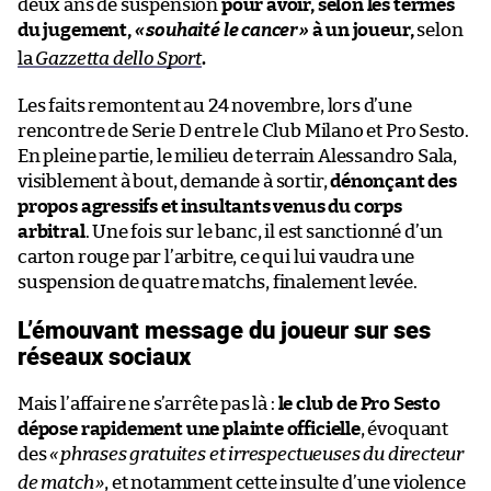
deux ans de suspension
pour avoir, selon les termes
du jugement,
«
souhaité le cancer
»
à un joueur,
selon
la
Gazzetta dello Sport
.
Les faits remontent au 24 novembre, lors d’une
rencontre de Serie D entre le Club Milano et Pro Sesto.
En pleine partie, le milieu de terrain Alessandro Sala,
visiblement à bout, demande à sortir,
dénonçant des
propos agressifs et insultants venus du corps
arbitral
. Une fois sur le banc, il est sanctionné d’un
carton rouge par l’arbitre, ce qui lui vaudra une
suspension de quatre matchs, finalement levée.
L’émouvant message du joueur sur ses
réseaux sociaux
Mais l’affaire ne s’arrête pas là :
le club de Pro Sesto
dépose rapidement une plainte officielle
, évoquant
des
«
phrases gratuites et irrespectueuses du directeur
de match
»
, et notamment cette insulte d’une violence