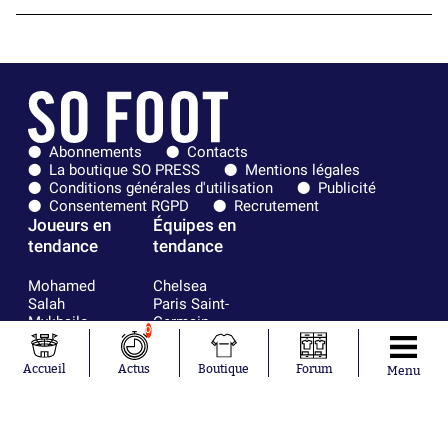
Abonnements
Contacts
La boutique SO PRESS
Mentions légales
Conditions générales d'utilisation
Publicité
Consentement RGPD
Recrutement
Joueurs en
Équipes en
tendance
tendance
Mohamed
Chelsea
Salah
Paris Saint-
Mykhailo
Germain
0
Mudryk
Bordeaux
Neymar
Olympique
Accueil
Actus
Boutique
Forum
Menu
Khalis Merah
lyonnais
Loïs Openda
FIFA
Moussa
Real Madrid
Niakhaté
RC Strasbourg
Nicolás
AC Milan