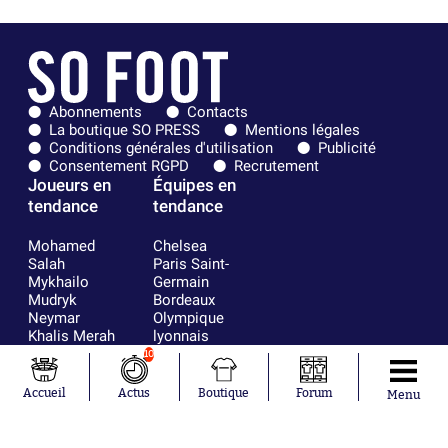
Abonnements
Contacts
La boutique SO PRESS
Mentions légales
Conditions générales d'utilisation
Publicité
Consentement RGPD
Recrutement
Joueurs en
Équipes en
tendance
tendance
Mohamed
Chelsea
Salah
Paris Saint-
Mykhailo
Germain
Mudryk
Bordeaux
Neymar
Olympique
Khalis Merah
lyonnais
Loïs Openda
FIFA
10
Moussa
Real Madrid
Niakhaté
RC Strasbourg
Accueil
Actus
Boutique
Forum
Menu
Nicolás
AC Milan
Tagliafico
France
Pavel Šulc
RC Lens