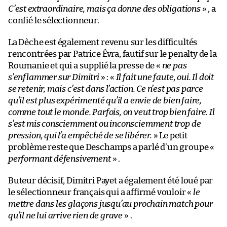
C’est extraordinaire, mais ça donne des obligations
» , a
confié le sélectionneur.
La Dèche est également revenu sur les difficultés
rencontrées par Patrice Évra, fautif sur le penalty de la
Roumanie et qui a supplié la presse de «
ne pas
s’enflammer sur Dimitri
» : «
Il fait une faute, oui. Il doit
se retenir, mais c’est dans l’action. Ce n’est pas parce
qu’il est plus expérimenté qu’il a envie de bien faire,
comme tout le monde. Parfois, on veut trop bien faire. Il
s’est mis consciemment ou inconsciemment trop de
pression, qui l’a empêché de se libérer.
» Le petit
problème reste que Deschamps a parlé d’un groupe «
performant défensivement
» .
Buteur décisif, Dimitri Payet a également été loué par
le sélectionneur français qui a affirmé vouloir «
le
mettre dans les glaçons jusqu’au prochain match pour
qu’il ne lui arrive rien de grave
» .