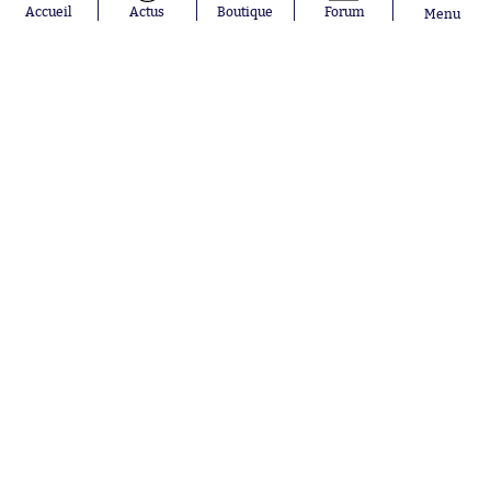
Mastantuono
AS Monaco
Accueil
Actus
Boutique
Forum
Menu
Orel Mangala
RC Strasbourg
Rio Mavuba
Trabzonspor