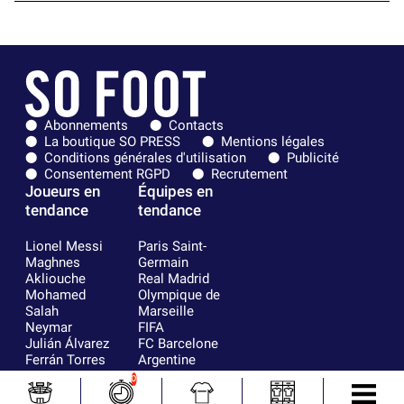
Abonnements
Contacts
La boutique SO PRESS
Mentions légales
Conditions générales d'utilisation
Publicité
Consentement RGPD
Recrutement
Joueurs en
Équipes en
tendance
tendance
Lionel Messi
Paris Saint-
Maghnes
Germain
Akliouche
Real Madrid
Mohamed
Olympique de
Salah
Marseille
Neymar
FIFA
Julián Álvarez
FC Barcelone
Ferrán Torres
Argentine
Kilian Corredor
Olympique
0
Franco
lyonnais