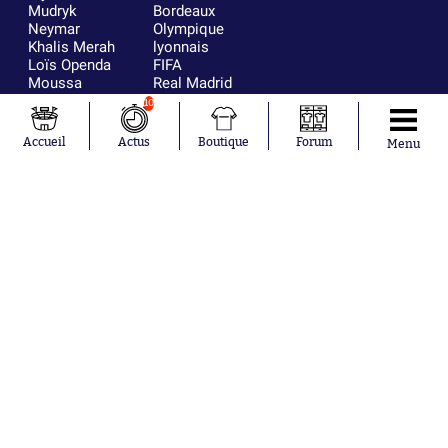
Mudryk
Bordeaux
Neymar
Olympique
Khalis Merah
lyonnais
Loïs Openda
FIFA
Moussa
Real Madrid
Niakhaté
RC Strasbourg
10
Nicolás
AC Milan
Tagliafico
France
Accueil
Actus
Boutique
Forum
Menu
Pavel Šulc
RC Lens
Josh Maja
Gauthier Hein