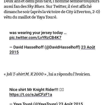
Deux ans et demi plus tard, l’homme semble toujours
aussi fan des
Sky Blues
. Sur Twitter, il s’est affiché
dimanche soir (après la victoire de City à Everton, 2-0)
vêtu du maillot de Yaya Touré.
was wearing your jersey today …
pic.twitter.com/LvYRzCB4K7
— David Hasselhoff (@DavidHasselhoff)
23 Août
2015
«
Joli T-shirt M. K 2000
» , lui a répondu l’Ivoirien.
Nice shirt Mr Knight Rider!!! 👍🏾
https://t.co/eJaiCFzF1a
— Yaya Touré (@YayaToure)
23 Août 2015