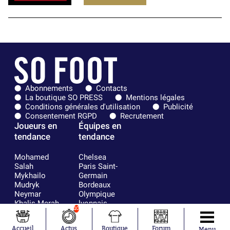
Abonnements
Contacts
La boutique SO PRESS
Mentions légales
Conditions générales d'utilisation
Publicité
Consentement RGPD
Recrutement
Joueurs en
Équipes en
tendance
tendance
Mohamed
Chelsea
Salah
Paris Saint-
Mykhailo
Germain
Mudryk
Bordeaux
Neymar
Olympique
Khalis Merah
lyonnais
10
Loïs Openda
FIFA
Moussa
Real Madrid
Accueil
Actus
Boutique
Forum
Menu