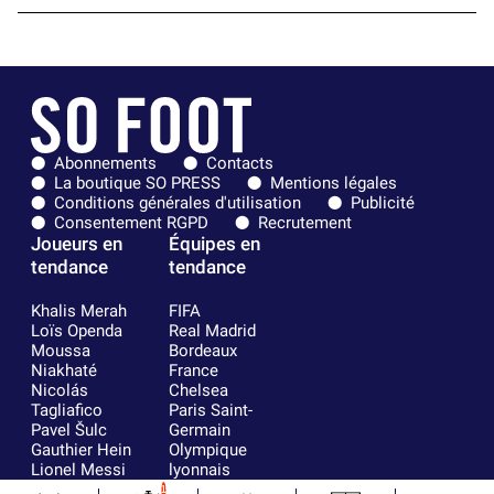
Abonnements
Contacts
La boutique SO PRESS
Mentions légales
Conditions générales d'utilisation
Publicité
Consentement RGPD
Recrutement
Joueurs en
Équipes en
tendance
tendance
Khalis Merah
FIFA
Loïs Openda
Real Madrid
Moussa
Bordeaux
Niakhaté
France
Nicolás
Chelsea
Tagliafico
Paris Saint-
Pavel Šulc
Germain
Gauthier Hein
Olympique
Lionel Messi
lyonnais
Gonzalo
AC Milan
1