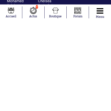
Mohamed
Chelsea
Salah
Paris Saint-
10
Mykhailo
Germain
Mudryk
Bordeaux
Accueil
Actus
Boutique
Forum
Menu
Neymar
Olympique
Khalis Merah
lyonnais
Loïs Openda
FIFA
Moussa
Real Madrid
Niakhaté
RC Strasbourg
Nicolás
AC Milan
Tagliafico
France
Pavel Šulc
RC Lens
Josh Maja
Gauthier Hein