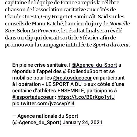
capitaine de l’équipe de France a repris la célèbre
chanson de l’association caritative aux côtés de
Claude Onesta, Guy Forget et Samir Aït-Saïd sur les
conseils de Manu Katché, l’ancien du jury de
Nouvelle
Star
. Selon
La Provence
, le résultat final sera révélé
dans un clip qui devrait sortir le 5 février afin de
promouvoir la campagne intitulée
Le Sport a du cœur
.
En pleine crise sanitaire, l’
@Agence_du_Sport
a
répondu à l’appel des
@EtoilesduSport
et se
mobilise pour les
@restosducoeur
en participant
à l’opération « LE SPORT A DU » aux côtés d’une
centaine d’athlètes.ENSEMBLE, participons à
#lesportaducoeur
:
https://t.co/B0rXgo1ytU
pic.twitter.com/jvzcsvpYl4
— Agence nationale du Sport
(@Agence_du_Sport)
January 24, 2021