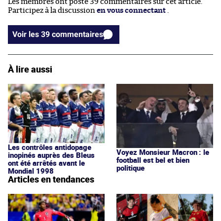
Les membres ont posté 39 commentaires sur cet article.
Participez à la discussion
en vous connectant
.
Voir les 39 commentaires
À lire aussi
Les contrôles antidopage
Voyez Monsieur Macron : le
inopinés auprès des Bleus
football est bel et bien
ont été arrêtés avant le
politique
Mondial 1998
Articles en tendances