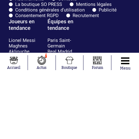
La boutique SO PRESS
Mentions légales
Conditions générales d'utilisation
Publicité
Consentement RGPD
Recrutement
Joueurs en
Équipes en
tendance
tendance
Lionel Messi
Paris Saint-
Maghnes
Germain
Akliouche
Real Madrid
7
Mohamed
Olympique de
Salah
Marseille
Neymar
FIFA
Accueil
Actus
Boutique
Forum
Menu
Julián Álvarez
FC Barcelone
Ferrán Torres
Argentine
Kilian Corredor
Olympique
Franco
lyonnais
Mastantuono
AS Monaco
Orel Mangala
RC Strasbourg
Rio Mavuba
Trabzonspor