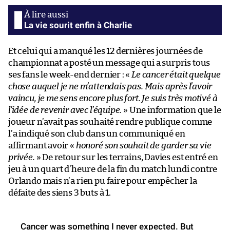
La vie sourit enfin à Charlie
Et celui qui a manqué les 12 dernières journées de
championnat a posté un message qui a surpris tous
ses fans le week-end dernier : «
Le cancer était quelque
chose auquel je ne m’attendais pas. Mais après l’avoir
vaincu, je me sens encore plus fort. Je suis très motivé à
l’idée de revenir avec l’équipe.
» Une information que le
joueur n’avait pas souhaité rendre publique comme
l’a indiqué son club dans un communiqué en
affirmant avoir «
honoré son souhait de garder sa vie
privée.
» De retour sur les terrains, Davies est entré en
jeu à un quart d’heure de la fin du match lundi contre
Orlando mais n’a rien pu faire pour empêcher la
défaite des siens 3 buts à 1.
Cancer was something I never expected. But