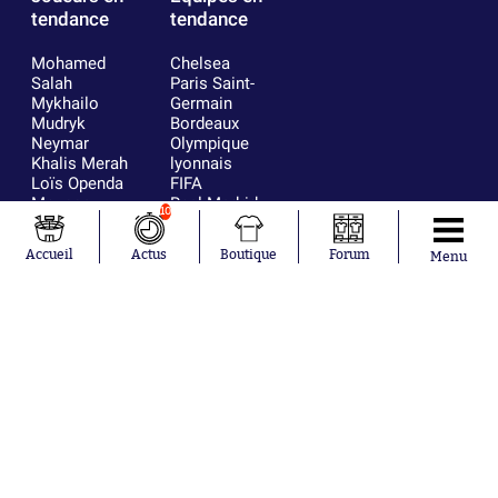
tendance
tendance
Mohamed
Chelsea
Salah
Paris Saint-
Mykhailo
Germain
Mudryk
Bordeaux
Neymar
Olympique
Khalis Merah
lyonnais
Loïs Openda
FIFA
Moussa
Real Madrid
10
Niakhaté
RC Strasbourg
Nicolás
AC Milan
Accueil
Actus
Boutique
Forum
Menu
Tagliafico
France
Pavel Šulc
RC Lens
Josh Maja
Gauthier Hein