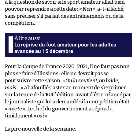
à la question de savoir si le sport amateur allait bien
pouvoir reprendre à cette date :
« Non »
, a-t-il lâché,
sans préciser s’il parlait des entraînements ou de la
compétition.
La reprise du foot amateur pour les adultes
avancée au 15 décembre
Pour la Coupe de France 2020-2021, il ne faut pas non
plus se faire d’illusions : elle ne devrait pas se
poursuivre cette saison.
« On la soutient, on l’aide,
mais… »
a bafouillé Castex au moment de s’exprimer
e
sur la tenue de la 104
édition, avant d’être relancé par
le journaliste qui lui a demandé si la compétition était
« morte »
. Le chef du gouvernement a répondu
timidement
« oui »
.
La pire nouvelle de la semaine.