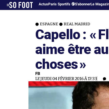
Actus
Paris Sportifs 🔞
S'abonner
Le Magazi
ESPAGNE
REAL MADRID
Capello : «
F
aime être au
choses
»
FB
LE JEUDI 04 FÉVRIER 2016 À 17:33