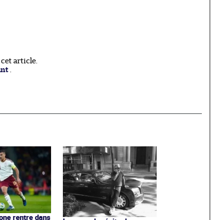
et article.
ant
.
one rentre dans