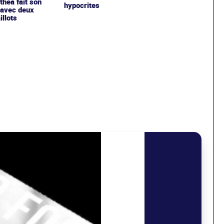
ithea fait son
hypocrites
 avec deux
llots