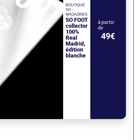
BOUTIQUE
SO -
MAGAZINES
SO FOOT
à partir
collector
de
100%
49€
Real
Madrid,
édition
blanche