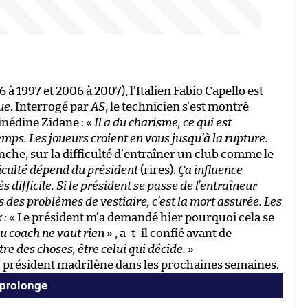
à 1997 et 2006 à 2007), l’Italien Fabio Capello est
ue
. Interrogé par
AS
, le technicien s’est montré
inédine Zidane : «
Il a du charisme, ce qui est
mps. Les joueurs croient en vous jusqu’à la rupture.
nche, sur la difficulté d’entraîner un club comme le
ficulté dépend du président
(rires).
Ça influence
 difficile. Si le président se passe de l’entraîneur
 des problèmes de vestiaire, c’est la mort assurée. Les
 :
« Le président m’a demandé hier pourquoi cela se
 du coach ne vaut rien
» , a-t-il confié avant de
re des choses, être celui qui décide.
»
 président madrilène dans les prochaines semaines.
 prolonge