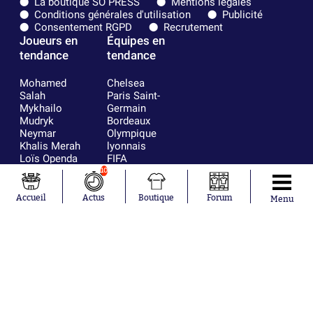
La boutique SO PRESS
Mentions légales
Conditions générales d'utilisation
Publicité
Consentement RGPD
Recrutement
Joueurs en
Équipes en
tendance
tendance
Mohamed
Chelsea
Salah
Paris Saint-
Mykhailo
Germain
Mudryk
Bordeaux
Neymar
Olympique
Khalis Merah
lyonnais
Loïs Openda
FIFA
Moussa
Real Madrid
10
Niakhaté
RC Strasbourg
Nicolás
AC Milan
Accueil
Actus
Boutique
Forum
Menu
Tagliafico
France
Pavel Šulc
RC Lens
Josh Maja
Gauthier Hein