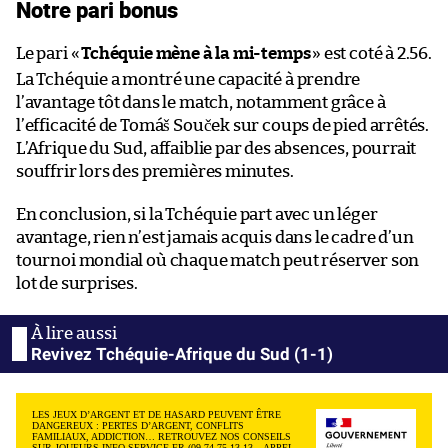
Notre pari bonus
Le pari «
Tchéquie mène à la mi-temps
» est coté à 2.56.
La Tchéquie a montré une capacité à prendre
l’avantage tôt dans le match, notamment grâce à
l’efficacité de Tomáš Souček sur coups de pied arrêtés.
L’Afrique du Sud, affaiblie par des absences, pourrait
souffrir lors des premières minutes.
En conclusion, si la Tchéquie part avec un léger
avantage, rien n’est jamais acquis dans le cadre d’un
tournoi mondial où chaque match peut réserver son
lot de surprises.
Revivez Tchéquie-Afrique du Sud (1-1)
LES JEUX D’ARGENT ET DE HASARD PEUVENT ÊTRE
DANGEREUX : PERTES D’ARGENT, CONFLITS
FAMILIAUX, ADDICTION… RETROUVEZ NOS CONSEILS
SUR JOUEURS-INFO-SERVICE.FR (09 74 75 13 13 – APPEL