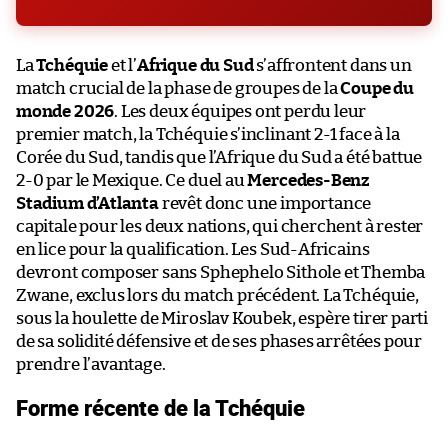
La
Tchéquie
et l’
Afrique du Sud
s’affrontent dans un
match crucial de la phase de groupes de la
Coupe du
monde 2026
. Les deux équipes ont perdu leur
premier match, la Tchéquie s’inclinant 2-1 face à la
Corée du Sud, tandis que l’Afrique du Sud a été battue
2-0 par le Mexique. Ce duel au
Mercedes-Benz
Stadium d’Atlanta
revêt donc une importance
capitale pour les deux nations, qui cherchent à rester
en lice pour la qualification. Les Sud-Africains
devront composer sans Sphephelo Sithole et Themba
Zwane, exclus lors du match précédent. La Tchéquie,
sous la houlette de Miroslav Koubek, espère tirer parti
de sa solidité défensive et de ses phases arrêtées pour
prendre l’avantage.
Forme récente de la Tchéquie