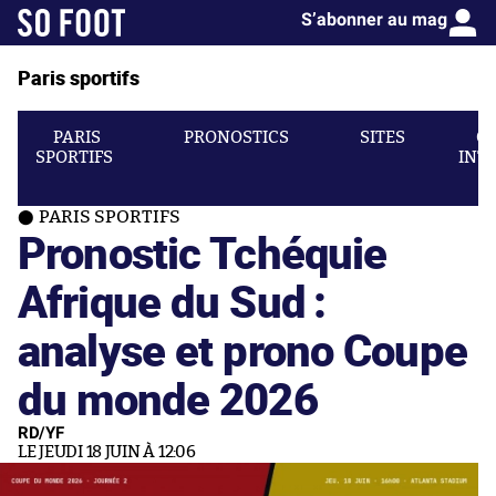
S’abonner au mag
Paris sportifs
PARIS
PRONOSTICS
SITES
C
SPORTIFS
INT
PARIS SPORTIFS
Pronostic Tchéquie
Afrique du Sud :
analyse et prono Coupe
du monde 2026
RD/YF
LE JEUDI 18 JUIN À 12:06