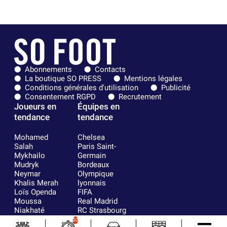
Abonnements
Contacts
La boutique SO PRESS
Mentions légales
Conditions générales d'utilisation
Publicité
Consentement RGPD
Recrutement
Joueurs en
Équipes en
tendance
tendance
Mohamed
Chelsea
Salah
Paris Saint-
Mykhailo
Germain
Mudryk
Bordeaux
Neymar
Olympique
Khalis Merah
lyonnais
Loïs Openda
FIFA
Moussa
Real Madrid
Niakhaté
RC Strasbourg
Nicolás
AC Milan
10