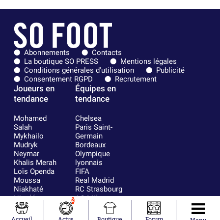
Abonnements
Contacts
La boutique SO PRESS
Mentions légales
Conditions générales d'utilisation
Publicité
Consentement RGPD
Recrutement
Joueurs en
Équipes en
tendance
tendance
Mohamed
Chelsea
Salah
Paris Saint-
Mykhailo
Germain
Mudryk
Bordeaux
Neymar
Olympique
Khalis Merah
lyonnais
Loïs Openda
FIFA
Moussa
Real Madrid
Niakhaté
RC Strasbourg
Nicolás
AC Milan
2
Tagliafico
France
Pavel Šulc
RC Lens
Accueil
Actus
Boutique
Forum