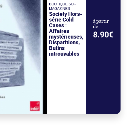
BOUTIQUE SO -
MAGAZINES
Society Hors-
série Cold
à partir
Cases :
de
Affaires
8.90€
mystérieuses,
Disparitions,
Butins
introuvables