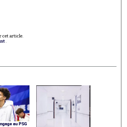
cet article.
ant
.
'engage au PSG