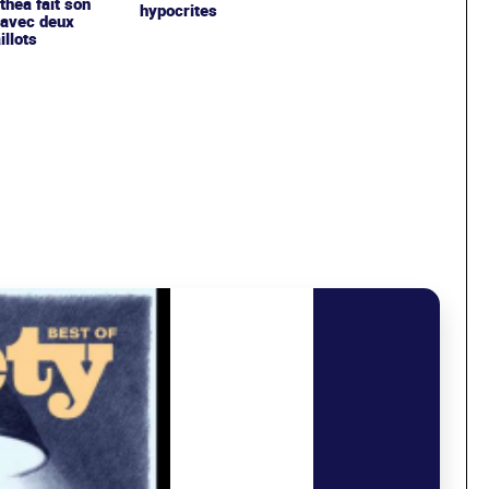
ithea fait son
hypocrites
 avec deux
llots