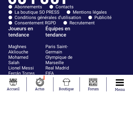
Abonnements
Contacts
La boutique SO PRESS
Mentions légales
Conditions générales d'utilisation
Publicité
Consentement RGPD
Recrutement
Joueurs en
Équipes en
tendance
tendance
Maghnes
Paris Saint-
Akliouche
Germain
Mohamed
Olympique de
Salah
Marseille
Lionel Messi
Real Madrid
Ferrán Torres
FIFA
1
Kilian Corredor
Olympique
Franco
lyonnais
Mastantuono
AS Monaco
Accueil
Actus
Boutique
Forum
Menu
Orel Mangala
FC Barcelone
Rio Mavuba
Argentine
Rodri
RC Strasbourg
Mika Godts
Trabzonspor