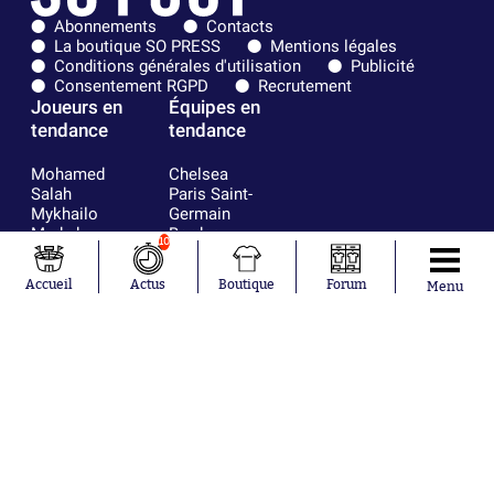
Abonnements
Contacts
La boutique SO PRESS
Mentions légales
Conditions générales d'utilisation
Publicité
Consentement RGPD
Recrutement
Joueurs en
Équipes en
tendance
tendance
Mohamed
Chelsea
Salah
Paris Saint-
Mykhailo
Germain
Mudryk
Bordeaux
10
Neymar
Olympique
Khalis Merah
lyonnais
Accueil
Actus
Boutique
Forum
Menu
Loïs Openda
FIFA
Moussa
Real Madrid
Niakhaté
RC Strasbourg
Nicolás
AC Milan
Tagliafico
France
Pavel Šulc
RC Lens
Josh Maja
Gauthier Hein