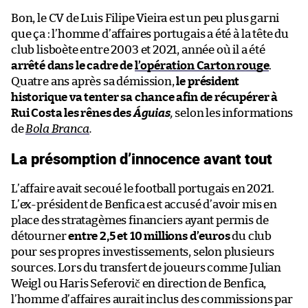
Bon, le CV de Luis Filipe Vieira est un peu plus garni
que ça : l’homme d’affaires portugais a été à la tête du
club lisboète entre 2003 et 2021, année où il a été
arrêté dans le cadre de
l’opération Carton rouge
.
Quatre ans après sa démission,
le président
historique va tenter sa chance afin de récupérer à
Rui Costa les rênes des
Águias
,
selon les informations
de
Bola Branca
.
La présomption d’innocence avant tout
L’affaire avait secoué le football portugais en 2021.
L’ex-président de Benfica est accusé d’avoir mis en
place des stratagèmes financiers ayant permis de
détourner
entre 2,5 et 10 millions d’euros
du club
pour ses propres investissements, selon plusieurs
sources. Lors du transfert de joueurs comme Julian
Weigl ou Haris Seferovič en direction de Benfica,
l’homme d’affaires aurait inclus des commissions par