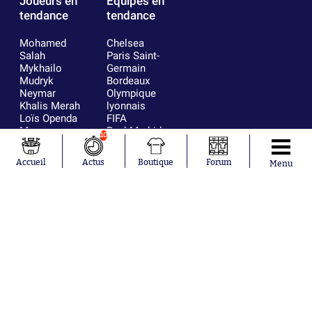
Joueurs en
Équipes en
tendance
tendance
Mohamed
Chelsea
Salah
Paris Saint-
Mykhailo
Germain
Mudryk
Bordeaux
Neymar
Olympique
Khalis Merah
lyonnais
Loïs Openda
FIFA
Moussa
Real Madrid
10
Niakhaté
RC Strasbourg
Nicolás
AC Milan
Accueil
Actus
Boutique
Forum
Menu
Tagliafico
France
Pavel Šulc
RC Lens
Josh Maja
Gauthier Hein